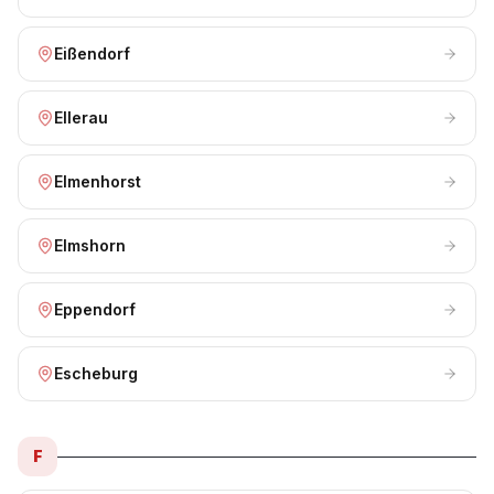
Eißendorf
Ellerau
Elmenhorst
Elmshorn
Eppendorf
Escheburg
F