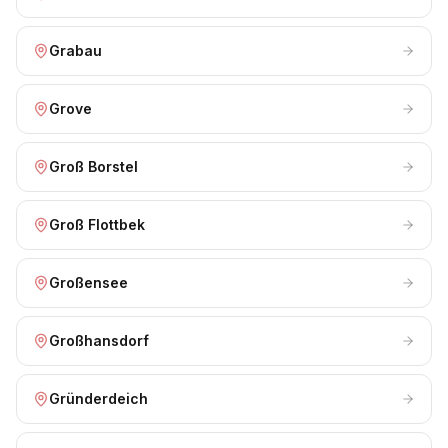
Grabau
Grove
Groß Borstel
Groß Flottbek
Großensee
Großhansdorf
Gründerdeich