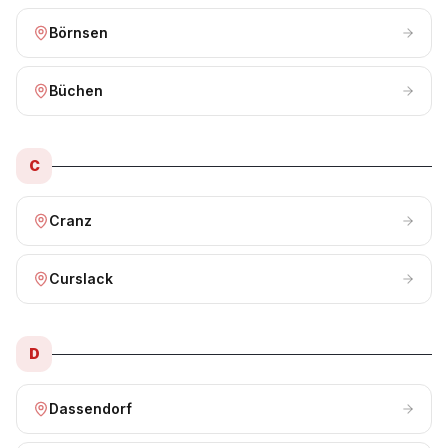
Börnsen
Büchen
C
Cranz
Curslack
D
Dassendorf