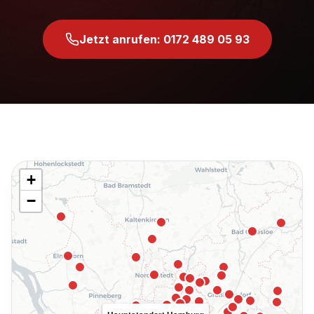
Jetzt anrufen: 0172 489 05 93
+
−