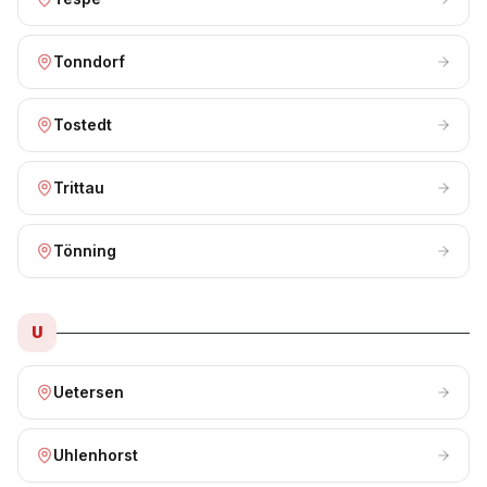
Tonndorf
Tostedt
Trittau
Tönning
U
Uetersen
Uhlenhorst