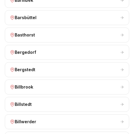
Barmbek
Barsbüttel
Basthorst
Bergedorf
Bergstedt
Billbrook
Billstedt
Billwerder