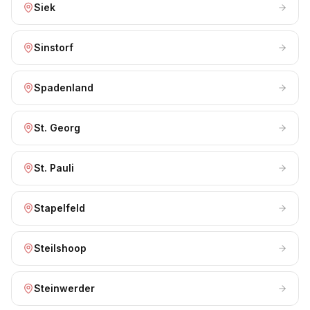
Siek
Sinstorf
Spadenland
St. Georg
St. Pauli
Stapelfeld
Steilshoop
Steinwerder