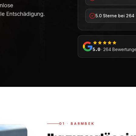
enlose
olle Entschädigung.
5.0 Sterne bei 26
5.0
· 264 Bewertunge
01
·
BARMBEK