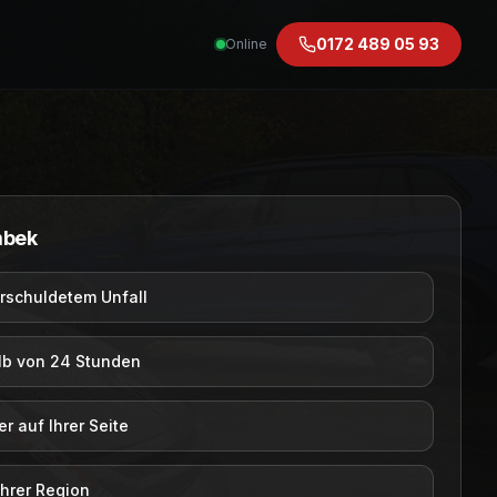
0172 489 05 93
Online
mbek
rschuldetem Unfall
lb von 24 Stunden
 auf Ihrer Seite
Ihrer Region