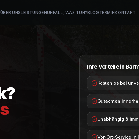
E
ÜBER UNS
LEISTUNGEN
UNFALL, WAS TUN?
BLOG
TERMIN
KONTAKT
Ihre Vorteile in
Bar
Kostenlos bei unve
k
?
Gutachten innerha
s
Unabhängig & immer
Vor-Ort-Service in 