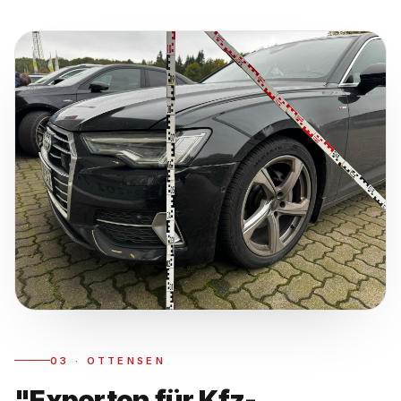
03
·
OTTENSEN
"Experten für Kfz-