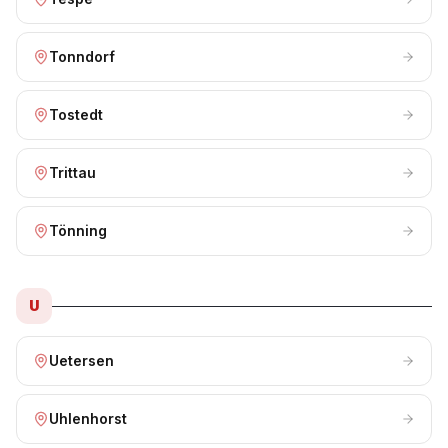
Tonndorf
Tostedt
Trittau
Tönning
U
Uetersen
Uhlenhorst