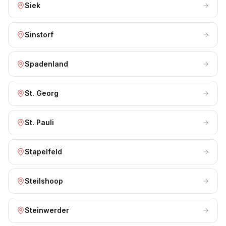
Siek
Sinstorf
Spadenland
St. Georg
St. Pauli
Stapelfeld
Steilshoop
Steinwerder