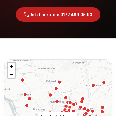
Jetzt anrufen: 0172 489 05 93
+
−