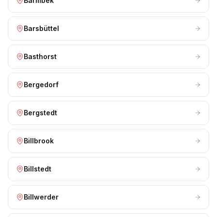
Barmbek
Barsbüttel
Basthorst
Bergedorf
Bergstedt
Billbrook
Billstedt
Billwerder