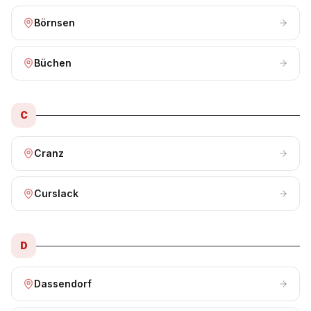
Börnsen
Büchen
C
Cranz
Curslack
D
Dassendorf