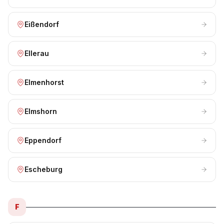
Eißendorf
Ellerau
Elmenhorst
Elmshorn
Eppendorf
Escheburg
F