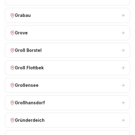
Grabau
Grove
Groß Borstel
Groß Flottbek
Großensee
Großhansdorf
Gründerdeich