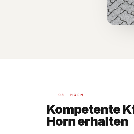
03
·
HORN
Kompetente Kf
Horn erhalten