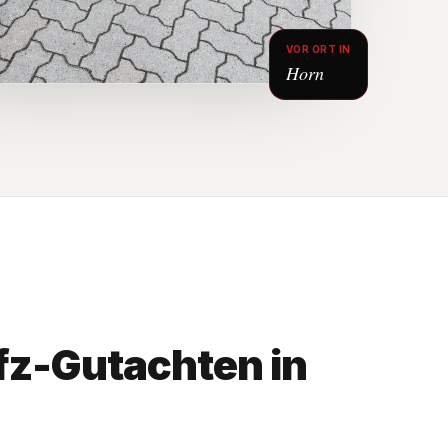
VOR ORT IN
Horn
z-Gutachten in