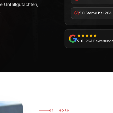
se Unfallgutachten,
.
5.0 Sterne bei 26
5.0
· 264 Bewertunge
01
·
HORN