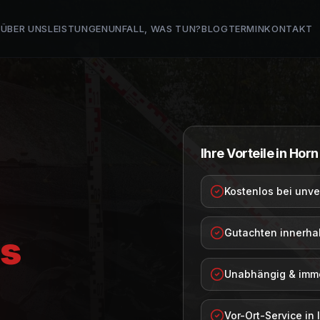
E
ÜBER UNS
LEISTUNGEN
UNFALL, WAS TUN?
BLOG
TERMIN
KONTAKT
Ihre Vorteile in
Horn
Kostenlos bei unve
Gutachten innerha
s
Unabhängig & immer
Vor-Ort-Service in 